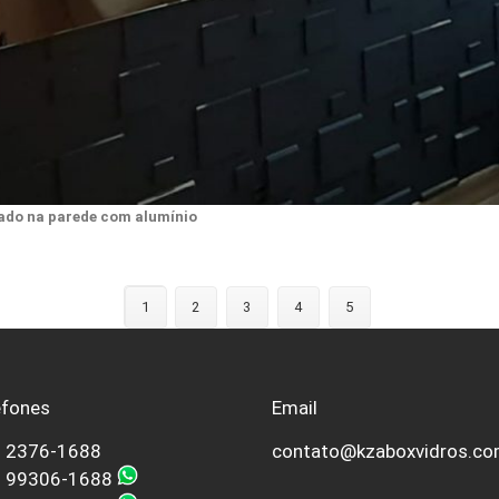
ado na parede com alumínio
1
2
3
4
5
efones
Email
) 2376-1688
contato@kzaboxvidros.co
) 99306-1688