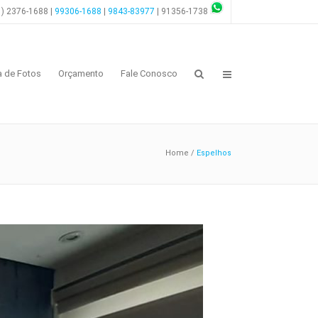
1) 2376-1688 |
99306-1688
|
9843-83977
| 91356-1738
a de Fotos
Orçamento
Fale Conosco
Home
/
Espelhos